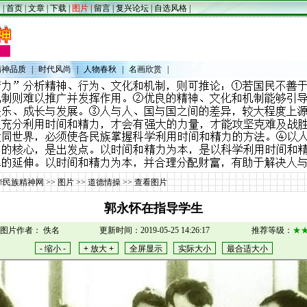
|
首页
|
文章
|
下载
|
图片
|
留言
|
复兴论坛
|
自选风格
|
精神品质
|
时代风尚
|
人物春秋
|
名画欣赏
|
华民族精神网
>>
图片
>>
道德情操
>> 查看图片
郭永怀在指导学生
图片作者： 佚名
更新时间：2019-05-25 14:26:17
推荐等级：
★