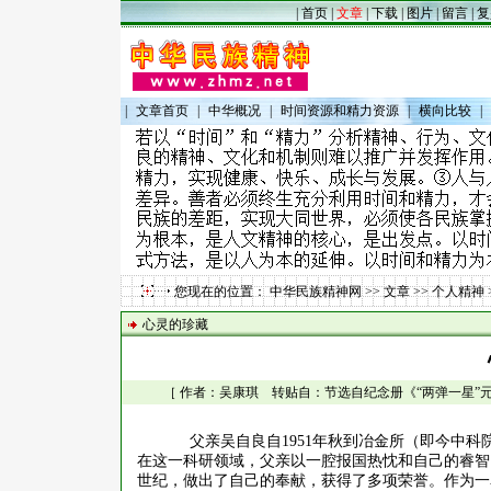
|
首页
|
文章
|
下载
|
图片
|
留言
|
复
|
文章首页
|
中华概况
|
时间资源和精力资源
|
横向比较
|
您现在的位置：
中华民族精神网
>>
文章
>>
个人精神
心灵的珍藏
［ 作者：吴康琪 转贴自：节选自纪念册《“两弹一星”元勋吴自
父亲吴自良自
1951
年秋到冶金所（即今中科
在这一科研领域，父亲以一腔报国热忱和自己的睿智
世纪，做出了自己的奉献，获得了多项荣誉。作为一