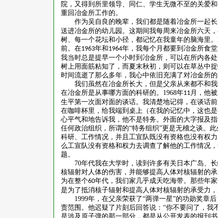
院，又得到所里领导、同仁、学生无微不至的关爱和
重回冶金所工作的。
作为吴自良的晚辈，我们都是随着冶金所一起长
送进冶金所的幼儿园。这期间我每周来冶金所六天，
树、每一个花坛和小径，都记忆在我童年的脑海里。
前。在
年和
年，我每个月都要到冶金所食堂
1963
1964
我当时总是提早一个小时到冶金所，可以在所内各处
树上用面筋粘知了，而夏末秋初，则可以在草丛中捉
时间流逝了那么多年，我心中依旧充满了对冶金所的
我们虽然在冶金所长大，但是父亲从来都不和我
在冶金所是从事哪方面的科研的。
1968
年
月，他被
11
生平第一次面对面的谈话。我清楚地记得，在谈话前
在咖啡杯里，给我端到桌上（在我的记忆中，这也是
心平气和地告诉我，他不是特务。外面的大字报及指
任何政治组织，所谓的“特务组织”更是无稽之谈。
科研、工作情况，并且工宣队既没有资格也没有权力
么工宣队没有资格和权力去调查了解他的工作情况，
题。
70
年代我在大学时，读到许多有关日本广岛、长
核辐射对人体的伤害，并能够提高人体对核辐射的承
为在整个
年代，我们家几乎成天吃海带。那些年家
60
是为了抵消核子辐射和提高人体对核辐射的承受力，
1999
年，在父亲荣获了“两弹一星”的功勋奖章
责范围。他迟疑了片刻后回答说：“你不要问了，我
是涉及原子弹的那一部分，都是从公开发表的报刊书