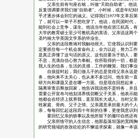
父亲生前有句座右铭，叫做
“天助自助者”。他
反复强调要求我们做“自助者”。小时候，或是年纪轻
乎才逐步体会到它的涵义。记得我们
年文革后第
1977
了，就可以一辈子不愁吃穿了。他说，在民国时代，
能到社会上竞争，谋生。他说当年他在浙江杭高，有
大学的教育硕士至少可教杭高的英语。父亲说这两个
圣约翰大学英国文学系的毕业生。
父亲的这段教诲对我触动很大。它使我认识到要
定要抓住每一个机会发奋向上，全力以赴，努力工作
是真正弄懂了这句话的原义。这包括要乐于助人，要
不息，充满自信心努力奉献。你所取得的一切，都是
我人生的信条，生活的灵感，工作的鞭策。我们事业
自孩提时起，我们做儿子的总是觉得父亲永远是
务，他向来不太关心，也从来不多过问。他生前一直
研方向和课题又是在哪一方面。但是现在回想起来，
隔离审查后释放回家，他告诉我说他不是特务，并且
需要公开宣布与他划清界线切断父子关系，他表示能
他都会在经济上抚养我，直至我长大成人。当时父亲
牲家庭、骨肉、父子之情。父亲愿意承担最大的个人
亲，每每回忆起这段四十年前的往事，更使我意识到
要回忆父亲的轶事以及他所留下的履印自然还有
父亲所恪守的人生信念，他那磊落坦荡的宽阔胸
的研究领域的孜孜矻矻的不懈追求探索，就像一本该