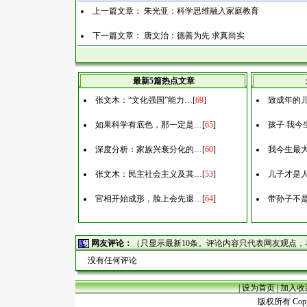
上一篇文章：
朱光亚：科学思维融入家庭教育
下一篇文章：
唐文治：德善为先 求真尚实
最新5篇热点文章
张文木：“文化强国”能力…
[
69
]
致成年的
如果科学有底色，那一定是…
[
65
]
孩子 我今
深度分析：家族兴衰分化的…
[
60
]
我今生最
张文木：民主社会主义及其…
[
53
]
儿子才是
官相开始成形，脸上会先退…
[
64
]
带孙子不
网友评论：
（只显示最新10条。评论内容只代表网友观点
没有任何评论
|
设为首页
|
加入收
版权所有 Copyr