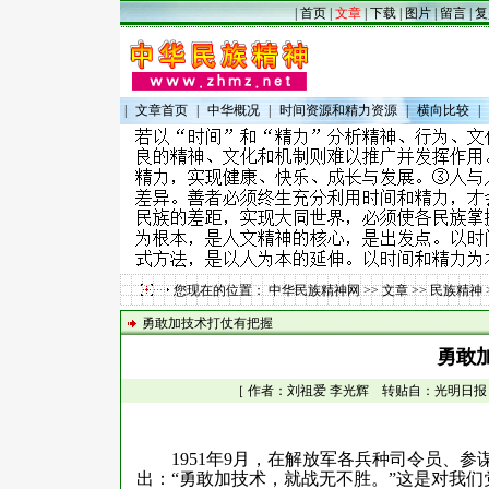
|
首页
|
文章
|
下载
|
图片
|
留言
|
复
|
文章首页
|
中华概况
|
时间资源和精力资源
|
横向比较
|
您现在的位置：
中华民族精神网
>>
文章
>>
民族精神
勇敢加技术打仗有把握
勇敢
［ 作者：刘祖爱 李光辉 转贴自：光明日报 点击
1951
年
9
月，在解放军各兵种司令员、参
出：“勇敢加技术，就战无不胜。”这是对我