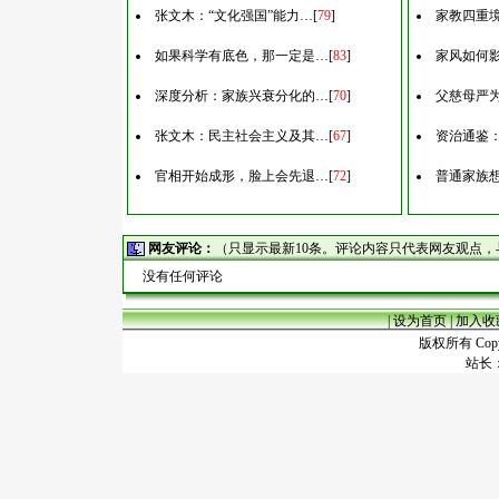
张文木：“文化强国”能力…
[
79
]
家教四重
如果科学有底色，那一定是…
[
83
]
家风如何
深度分析：家族兴衰分化的…
[
70
]
父慈母严
张文木：民主社会主义及其…
[
67
]
资治通鉴
官相开始成形，脸上会先退…
[
72
]
普通家族
网友评论：
（只显示最新10条。评论内容只代表网友观点
没有任何评论
|
设为首页
|
加入收
版权所有 Copyr
站长：谢昭