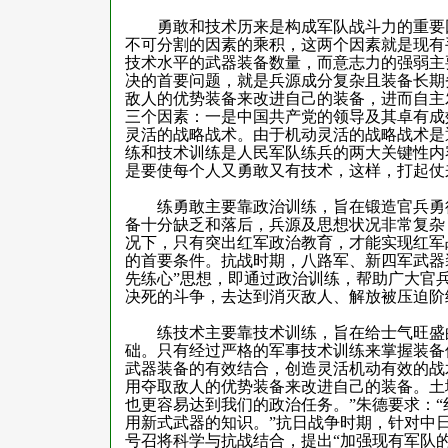
勇敢和技术历来是构成军队战斗力的重要因
不可分割的因素的乘积，这两个因素就是现有
技术水平的武器装备数量，而意志力的强弱主
决的首要问题，就是兵源成分复杂且装备长期
敌人的优势装备来改进自己的装备，进而自主
三个因素：一是中国共产党的领导及其卓有成
灵活的战略战术。由于机动灵活的战略战术是
练和技术训练是人民军队练兵的两大关键性内
是要使每个人又勇敢又有技术，这样，打起仗
练勇敢主要靠政治训练，旨在锻造官兵勇往
备十分缺乏和落后，兵源及思想状况非常复杂
况下，只有突出红军政治教育，才能实现红军
的首要条件。抗战时期，八路军、新四军武器
先练心”思想，即通过政治训练，帮助广大官
决死的斗争，去达到消灭敌人、解放被压迫阶
练技术主要靠技术训练，旨在给士气旺盛的
础。只有经过严格的军事技术训练来掌握装备
武器装备的有效结合，创造灵活机动有效的战
用夺取敌人的优势装备来改进自己的装备。土
也更容易达到我们的政治任务。”朱德要求：
用新式武器的知识。”抗日战争时期，针对中
号召将科学与抗战结合，提出“加强现有军队