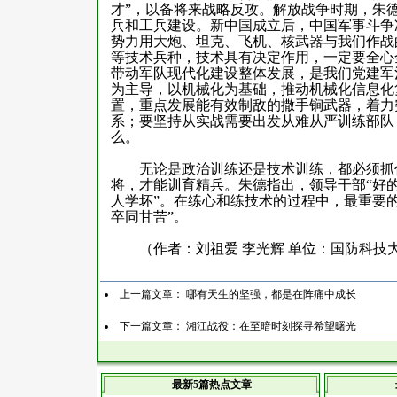
才”，以备将来战略反攻。解放战争时期，朱
兵和工兵建设。新中国成立后，中国军事斗争
势力用大炮、坦克、飞机、核武器与我们作战
等技术兵种，技术具有决定作用，一定要全心
带动军队现代化建设整体发展，是我们党建军
为主导，以机械化为基础，推动机械化信息化
置，重点发展能有效制敌的撒手锏武器，着力
系；要坚持从实战需要出发从难从严训练部队
么。
无论是政治训练还是技术训练，都必须抓住
将，才能训育精兵。朱德指出，领导干部“好
人学坏”。在练心和练技术的过程中，最重要
卒同甘苦”。
（作者：刘祖爱 李光辉 单位：国防科技
上一篇文章：
哪有天生的坚强，都是在阵痛中成长
下一篇文章：
湘江战役：在至暗时刻探寻希望曙光
最新5篇热点文章