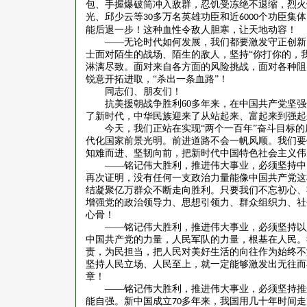
包、手握爆破筒冲入敌群，忍饥受冻绝不退缩，烈火
光、邱少云等
多万名英雄功臣和近
个功臣集体
30
6000
能后退一步！这种血性令敌人胆寒，让天地动容！
——无论时代如何发展，我们都要激发守正创新
士面对陌生的战场、陌生的敌人，坚持“你打你的，
淋漓尽致。面对来自各方面的风险挑战，面对各种阻
锐意开拓进取，“杀出一条血路”！
同志们、朋友们！
抗美援朝战争胜利
60
多年来，在中国共产党坚强
了新时代，中华民族迎来了从站起来、富起来到强起
今天，我们正站在实现
“两个一百年”奋斗目标
代化国家前景光明。前进道路不会一帆风顺。我们要
知难而进、坚韧向前，把新时代中国特色社会主义伟
——铭记伟大胜利，推进伟大事业，必须坚持中
再次证明，没有任何一支政治力量能像中国共产党这
结凝聚亿万群众不断走向胜利。只要我们不忘初心、
增强党的政治领导力、思想引领力、群众组织力、社
心骨！
——铭记伟大胜利，推进伟大事业，必须坚持以
中国共产党的力量，人民军队的力量，根基在人民。
责，为民担当，把人民对美好生活的向往作为始终不
坚持人民立场、人民至上，就一定能够激发出无往而
章！
——铭记伟大胜利，推进伟大事业，必须坚持推
能自强。新中国成立
多年来，我国用几十年时间走
70