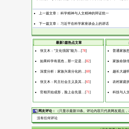
上一篇文章：
科学精神与人文精神的辩证统一
下一篇文章：
习近平在科学家座谈会上的讲话
最新5篇热点文章
张文木：“文化强国”能力…
[
78
]
普通家族
如果科学有底色，那一定是…
[
82
]
家族命脉
深度分析：家族兴衰分化的…
[
69
]
越长大越
张文木：民主社会主义及其…
[
65
]
农村家庭
官相开始成形，脸上会先退…
[
71
]
科技与人
网友评论：
（只显示最新10条。评论内容只代表网友观点
没有任何评论