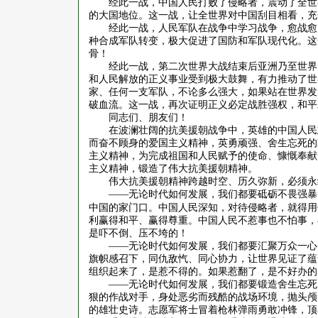
经此一战，中国人民打败了侵略者，震动了全世
的大国地位。这一战，让全世界对中国刮目相看，充
经此一战，人民军队在战争中学习战争，愈战愈
种合成军队转变，极大促进了国防和军队现代化。这
骨！
经此一战，第二次世界大战结束后亚洲乃至世界
和人民解放的正义事业受到极大鼓舞，有力推动了世
家、任何一支军队，不论多么强大，如果站在世界发
破血流。这一战，再次证明正义必定战胜强权，和平
同志们、朋友们！
在波澜壮阔的抗美援朝战争中，英雄的中国人民
而奋不顾身的爱国主义精神，英勇顽强、舍生忘死的
主义精神，为完成祖国和人民赋予的使命、慷慨奉献
主义精神，锻造了伟大抗美援朝精神。
伟大抗美援朝精神跨越时空、历久弥新，必须永
——无论时代如何发展，我们都要砥砺不畏强暴
中国的家门口。中国人民深知，对待侵略者，就得用
利赢得和平、赢得尊重。中国人民不惹事也不怕事，
是吓不倒、压不垮的！
——无论时代如何发展，我们都要汇聚万众一心
旗帜感召下，同仇敌忾、同心协力，让世界见证了蕴
组织起来了，是惹不得的。如果惹翻了，是不好办的
——无论时代如何发展，我们都要锻造舍生忘死
狠的作战对手，身处恶劣而残酷的战场环境，抛头颅、
的雄壮史诗。志愿军将士冒着枪林弹雨勇敢冲锋，顶