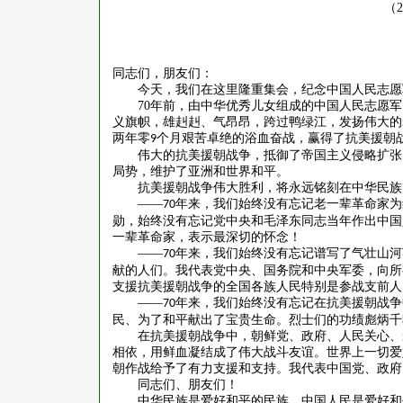
（
2
同志们，朋友们：
今天，我们在这里隆重集会，纪念中国人民志愿
70
年前，由中华优秀儿女组成的中国人民志愿军
义旗帜，雄赳赳、气昂昂，跨过鸭绿江，发扬伟大的
两年零
个月艰苦卓绝的浴血奋战，赢得了抗美援朝
9
伟大的抗美援朝战争，抵御了帝国主义侵略扩张
局势，维护了亚洲和世界和平。
抗美援朝战争伟大胜利，将永远铭刻在中华民族
——
年来，我们始终没有忘记老一辈革命家为
70
勋，始终没有忘记党中央和毛泽东同志当年作出中国
一辈革命家，表示最深切的怀念！
——
年来，我们始终没有忘记谱写了气壮山河
70
献的人们。我代表党中央、国务院和中央军委，向所
支援抗美援朝战争的全国各族人民特别是参战支前人
——
年来，我们始终没有忘记在抗美援朝战争
70
民、为了和平献出了宝贵生命。烈士们的功绩彪炳千
在抗美援朝战争中，朝鲜党、政府、人民关心、
相依，用鲜血凝结成了伟大战斗友谊。世界上一切爱
朝作战给予了有力支援和支持。我代表中国党、政府
同志们、朋友们！
中华民族是爱好和平的民族，中国人民是爱好和