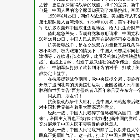
之苦，更是深深懂得战争的残酷、和平的宝贵。新中
但是，中国人民的这个愿望却受到了粗暴挑战，帝国
1950
年
月
日，朝鲜内战爆发。美国政府从其
6
25
第七舰队侵入台湾海峡。
年
月初，美军不顾中
1950
10
军飞机多次轰炸中国东北边境地区，给人民生命财产
值此危急关头，应朝鲜党和政府请求，中国党和
50
年
月
日，中国人民志愿军在彭德怀司令员兼政
10
19
抗美援朝战争，是在交战双方力量极其悬殊条件
极不对称、极为艰难的情况下，中国人民志愿军同朝
津湖等，连续进行
5
次战役，此后又构筑起铜墙铁壁般
战”、血战上甘岭，创造了威武雄壮的战争伟业。全
战斗，中朝军队打败了武装到牙齿的对手，打破了美
战协定上签字。
在抗美援朝战争期间，党中央统揽全局，实施有
开展了波澜壮阔的抗美援朝运动，全国各族人民举国
胜利向世界宣告
“西方侵略者几百年来只要在东方一
同志们、朋友们！
抗美援朝战争伟大胜利，是中国人民站起来后屹
对中国和世界都有着重大而深远的意义。
经此一战，中国人民粉碎了侵略者陈兵国门、进
来”，帝国主义再也不敢作出武力进犯新中国的尝试
充分展示了中国人民不畏强暴的钢铁意志！
经此一战，中国人民彻底扫除了近代以来任人宰
民真正扬眉吐气了。这一战，打出了中国人民的精气