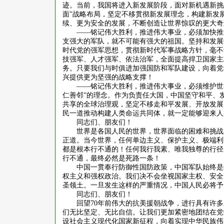
迹。当前，我国将进入新发展阶段，面对新机遇新挑
面”战略布局，坚定不移贯彻新发展理念，构建新发
续、更为安全的发展，不断创造让世界惊叹的更大奇
——铭记伟大胜利，推进伟大事业，必须加快推
支强大的军队，就不可能有强大的祖国。坚持和发展
时代党的强军思想，贯彻新时代军事战略方针，毫不
技强军、人才强军、依法治军，全面提高捍卫国家主
务。只要我们与时俱进加强国防和军队建设，向着党
兴提供更为坚强的战略支撑！
——铭记伟大胜利，推进伟大事业，必须维护世
仁善邻”的理念。作为负责任大国，中国坚守和平、
共享的全球治理观，坚定不移走和平发展、开放发展
民一道推动构建人类命运共同体，就一定能够迎来人
同志们、朋友们！
世界是各国人民的世界，世界面临的困难和挑战
正道。当今世界，任何单边主义、保护主义、极端利
都是根本行不通的！任何我行我素、唯我独尊的行径
行不通，最终必然是死路一条！
中国一贯奉行防御性国防政策，中国军队始终是
权主义和强权政治。我们决不会坐视国家主权、安全
圣领土。一旦发生这样的严重情况，中国人民必将予
同志们、朋友们！
回望
70
年前伟大的抗美援朝战争，进行具有许多
们无比坚定、无比自信。让我们更加紧密地团结在党
设社会主义现代化国家新征程，向着实现中华民族伟