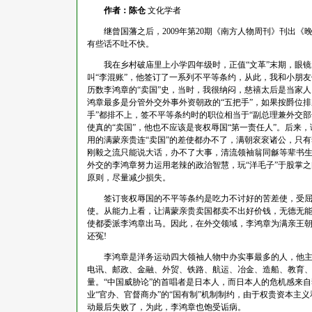
作者：陈仓
文化学者
继曾国藩之后，2009年第20期《南方人物周刊》刊出
有些话不吐不快。
我在乡村破庙里上小学四年级时，正值“文革”末期，眼
叫“李混账”，他签订了一系列不平等条约，从此，我和小朋友
历数李鸿章的“卖国”史，当时，我很纳闷，慈禧太后是当家
鸿章最多是分管外交外事外资朝政的“五把手”，如果按爵位排
手”都排不上，签不平等条约时的职位相当于“副总理兼外交
使真的“卖国”，他也不应该是丧权辱国“第一责任人”。后来
用的满蒙亲贵连“卖国”的差使都办不了，满朝衮衮诸公，只有
刚毅之流只能说大话，办不了大事，清流领袖翁同龢等辈书
外交的李鸿章努力运用老辣的政治智慧，玩“洋毛子”于股掌
原则，尽量减少损失。
签订丧权辱国的不平等条约是吃力不讨好的苦差使，受
使。从能力上看，让满蒙亲贵卖国都卖不出好价钱，无德无
使都委派李鸿章出马。因此，在外交领域，李鸿章为满亲王
还冤!
李鸿章是洋务运动四大领袖人物中办实事最多的人，他主办
电讯、邮政、金融、外贸、铁路、航运、冶金、造船、教育
量。“中国威胁论”的首唱者是日本人，而日本人的危机感来
业“官办、官督商办”的“国有制”机制制约，由于权贵资本
动最后失败了，为此，李鸿章也饱受诟病。