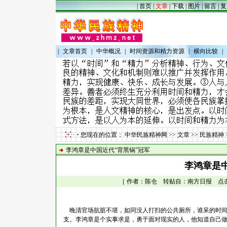
|
首页
|
文章
|
下载
|
图片
|
留言
|
复
|
文章首页
|
中华概况
|
时间资源和精力资源
|
横向比较
|
您现在的位置：
中华民族精神网
>>
文章
>>
民族精神
李鸿章是中国近代“背黑锅”冠军
李鸿章是中
［ 作者：陈仓 转贴自：南方日报 点击数：1
晚清官场肮脏不堪，如同没人打扫的公共厕所，谁呆的时间
支。李鸿章是个实事求是，勇于面对现实的人，他知道自己