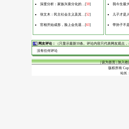
深度分析：家族兴衰分化的…
[
59
]
我今生最
张文木：民主社会主义及其…
[
52
]
儿子才是
官相开始成形，脸上会先退…
[
63
]
带孙子不
网友评论：
（只显示最新10条。评论内容只代表网友观点
没有任何评论
|
设为首页
|
加入收
版权所有 Copyr
站长：谢昭