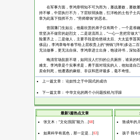
在军事方面，李鸿章明知不可为而为，屡战屡败，屡败
持不够，中层执行不力，下层软弱涣散，扛洋枪的土包子士
章为此落下指挥不力，“劳师靡饷”的恶名。
曾国藩门生如云，他最欣赏的弟子仅有两个，一个是准确
世坚决不做官的赵烈文，二是逆流而上，“一心一意把官做大”
险重齐上，二是做人，主要手段是给慈禧太后、大太监李莲英和
侈品)，李鸿章每年春节给上层权贵上的“例钱”(拜年)多达
无法做事，更无法自保。李鸿章进士出身，饱读诗书，深知
晚清官场肮脏不堪，如同没人打扫的公共厕所，谁呆的
难支。李鸿章是个实事求是，勇于面对现实的人，他知道自己
卖命到死，他遭遇的麻烦、非议和恶评最多，毫不奇怪。
上一篇文章：
论奴性之于中国式的成功
下一篇文章：
中华文化的两个小问题投机与浮躁
最新5篇热点文章
张文木：“文化强国”能力…
[
68
]
致成年的
如果科学有底色，那一定是…
[
63
]
孩子 我今