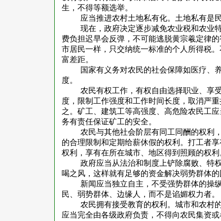
生，不得等额选举。
应当推进农村土地私有化。土地私有是
现在，政府决定逐步减免农业税和农业
费负担迟早会反弹，不可能逃脱黄宗羲定律的
市居民一样，只交纳统一标准的个人所得税。
富差距。
国家有义务对农民的社会保障如医疗、
度。
农民有权工作，有权自由选择职业、享
度，限制工作强度和工作时间长度，取消严重
之。矿工、建筑工等高强度、高危险农民工应
务有责任保证矿工的安全。
农民与其他社会阶层有同工同酬的权利
的合理限制和定期给薪休假的权利。打工者享
权利，享有在所在城市、地区得到照顾的权利
政府应当从法治和制度上铲除腐败、特
喝之风，这样就有足够的资金解决弱势群体的
新闻应当独立自主，不受强势群体的操
民、弱势群体、边缘人，而不是谄媚权力者。
农民拥有接受教育的权利。城市和农村
应当完全由各级政府负责，不得向农民集资或