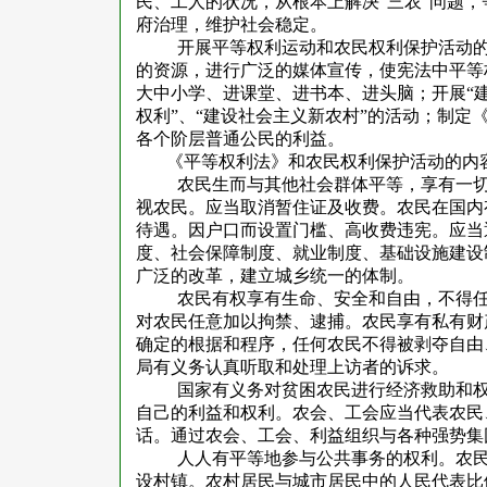
民、工人的状况，从根本上解决“三农”问题
府治理，维护社会稳定。
开展平等权利运动和农民权利保护活动
的资源，进行广泛的媒体宣传，使宪法中平等
大中小学、进课堂、进书本、进头脑；开展“建
权利”、“建设社会主义新农村”的活动；制
各个阶层普通公民的利益。
《平等权利法》和农民权利保护活动的内
农民生而与其他社会群体平等，享有一
视农民。应当取消暂住证及收费。农民在国内
待遇。因户口而设置门槛、高收费违宪。应当
度、社会保障制度、就业制度、基础设施建设
广泛的改革，建立城乡统一的体制。
农民有权享有生命、安全和自由，不得
对农民任意加以拘禁、逮捕。农民享有私有财
确定的根据和程序，任何农民不得被剥夺自由
局有义务认真听取和处理上访者的诉求。
国家有义务对贫困农民进行经济救助和
自己的利益和权利。农会、工会应当代表农民
话。通过农会、工会、利益组织与各种强势集
人人有平等地参与公共事务的权利。农
设村镇。农村居民与城市居民中的人民代表比