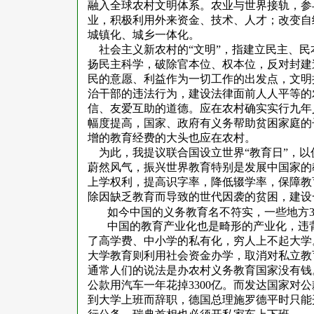
融入全球农村文明体系。农业与世界接轨，参
业，积极利用外来资金、技术、人才；改变自
城镇化、城乡一体化。
社会主义新农村的“文明”，指建立民主、
扬民主科学，破除官本位、权本位，反对封建
民的意愿、利益作为一切工作的出发点，文明
治干部的违法行为，建设法律面前人人平等的
信、友爱互助的道德。应在农村确实实行九年
幅度提高，国家、政府有义务帮助贫困家庭的
增的教育经费的大头也应在农村。
为此，我提议联合国设立世界“教育日”，
蔚然风气，振兴世界教育特别是发展中国家的
上学权利，提高识字率，降低辍学率，保障教
除因缺乏教育而导致的世代因袭的贫困，建设
如今中国的义务教育名不符实，一些地方
中国的教育产业化也是畸形的产业化，违
了高学费、中小学的私有化，穷人上不起大学
大学教育则利用社会资金办学，取消对私立教
通常人们的说法是办农村义务教育国家没有钱
公款用汽车一年花掉3300亿。而发达国家对
到大学上班而辞职，德国总理施罗德平时只能