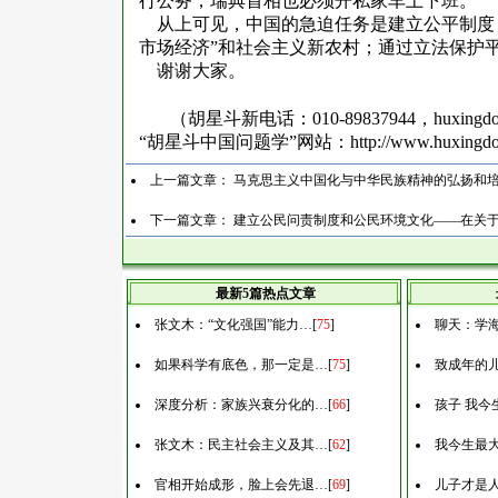
行公务，瑞典首相也必须开私家车上下班。
从上可见，中国的急迫任务是建立公平制度
市场经济”和社会主义新农村；通过立法保护
谢谢大家。
（胡星斗新电话：
010-89837944
，
huxingd
“胡星斗中国问题学”网站：
http://www.huxingd
上一篇文章：
马克思主义中国化与中华民族精神的弘扬和
下一篇文章：
建立公民问责制度和公民环境文化——在关
最新5篇热点文章
张文木：“文化强国”能力…
[
75
]
聊天：学
如果科学有底色，那一定是…
[
75
]
致成年的
深度分析：家族兴衰分化的…
[
66
]
孩子 我今
张文木：民主社会主义及其…
[
62
]
我今生最
官相开始成形，脸上会先退…
[
69
]
儿子才是