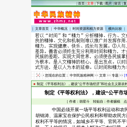
|
首页
|
文章
|
下载
|
图片
|
留言
|
复
|
文章首页
|
中华概况
|
时间资源和精力资源
|
横向比较
|
您现在的位置：
中华民族精神网
>>
文章
>>
专题
>>
[
制定《平等权利法》，建设“公平市场经济”和社会主义新农
制定《平等权利法》，建设“公平市
［ 作者：胡星斗 转贴自：作者赐稿 点击数：4
中国必须开展一场平等权利运动和农
胡锦涛、温家宝在保护公民权利和帮助农民方
权利不平等的情况，如城乡不平等、官民不平