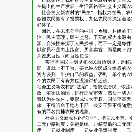
也就是说，我的社会主义新农村的定义是民
在提出的生产发展、生活富裕等社会主义新农
社会主义新农村的“民主”，指权力在民、
假如农民拥有了投票权，九亿农民将决定着各
群体了。
因此，在未来公平的中国，乡镇、村组的干
治，民主管理，民主监督。干部的权力来源由
源、合法性来源于人民授权，而不一定是每件
以官员不是向上跑官、买官卖官，而是向下跑
为效忠百姓（向百姓负责）。
实行基层民主制度和农民自治制度，是解
民，谁就上不了台。要允许农民成立维权的农
资方谈判，维护自己的权益。否则，单个的农
个的农民工有资方也没法讨价还价。
社会主义新农村的“
法治”，指依法治税，依
政，依宪法治国，进行违宪审查，然后一切人
我认为在农村，要形成法大于权、国法至高无
律，不得听命于地方干部，公安干警不得随意
有的罪名拘捕农民的现象。
社会主义新农村的“公平”，指官民平等
二元户籍制度，关键是统一户籍背后的二元教
度、二元就业制度、二元失业保障制度、二元