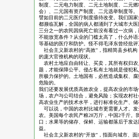
制度、二元电力制度、二元土地制度、二元燃
会）、二元国有资产制度、二元选举制度等。
譬如目前的二元医疗制度亟待改变。我们国家
都濒临瓦解，全国的病人都涌到了大城市大医
三分之一的农民因病死亡前没有看过一次病，
不能放宽条件？从业的门槛太高了，什么外语
等基础的医疗和防护。怪不得毛泽东曾经批评
社会主义新农村的“
高效”，指精简县乡机
的庞大官僚机构的现状。
农村土地应自由转让、买卖，其所有权归农
题，才能保障公平。侵占私有土地就是侵犯私
所极力保护的。土地国有，必然造成集权、腐
危险的。
我们还要发展优质高效农业，提高农业的市场
场，农户与公司结合，避免风险；实现农村社
高农业生产的技术水平，进行标准化生产、储
可以说，中国的农村比城市更需要人才。发
农。美国每个农民产粮28万斤，中国2千斤
口；水果等的储存、保鲜、运输都落后于发达
益。
社会主义新农村的“开放”，指面向城市、