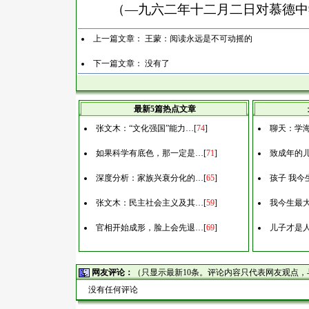
（
—九六二年十二月二日对慕德中
上一篇文章：
王蒙：阅读永远是不可动摇的
下一篇文章： 没有了
最新5篇热点文章
张文木：“文化强国”能力…
[
74
]
聊天：学
如果科学有底色，那一定是…
[
71
]
致成年的
深度分析：家族兴衰分化的…
[
65
]
孩子 我今
张文木：民主社会主义及其…
[
59
]
我今生最
官相开始成形，脸上会先退…
[
69
]
儿子才是
网友评论：
（只显示最新10条。评论内容只代表网友观点
没有任何评论