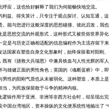
此呼应，这也恰好解释了我们为何能畅快地交流。
的利益、得失算计，只专注于观点探讨、认知互通，这
贵。能与您进行这般深度的思想碰撞、彼此启发，我也
化是思想交流的外观形式，这种形式又被世俗世界异化
一定是与历史正确相适配的信息编程作为主流存留下来
发达国家在塑造自身文化形象时，始终保留着对阳刚、
，既有《拯救大兵瑞恩》中兼具铁血与人性光辉的军人
怀与雄健正面的男性角色；英国的《魂断蓝桥》中，即
与男性的阳刚气质也从未被弱化。这种塑造，本质上是
担当，为民族保留敢于斗争的精神内核。
化逻辑作用于亚洲、非洲等非西方社会时，却呈现出完
及中国台湾地区，资本操纵的文化便系统性地输出了
“