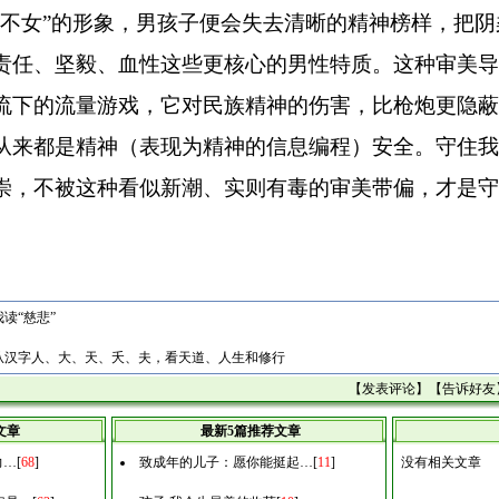
女不女”的形象，男孩子便会失去清晰的精神榜样，把
责任、坚毅、血性这些更核心的男性特质。这种审美导
流下的流量游戏，它对民族精神的伤害，比枪炮更隐蔽
从来都是精神（表现为精神的信息编程）安全。守住我
崇，不被这种看似新潮、实则有毒的审美带偏，才是守
读“慈悲”
从汉字人、大、天、夭、夫，看天道、人生和修行
【
发表评论
】【
告诉好友
文章
最新5篇推荐文章
力…
[
68
]
致成年的儿子：愿你能挺起…
[
11
]
没有相关文章