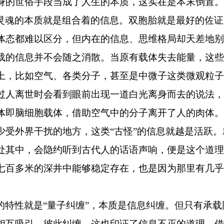
身的世俗手段当成了人生的本质，这实在是本末倒置。
灵魂的本质就是组合着的信息。双胞胎就是最好的佐证
体态都难以区分，但内在的信息、思维格局却天差地别
载的信息并不会随之消散。当原有载体失去能量，这些
上，比如空气、各类分子，甚至是中微子这类微观粒子
过人离世时会看到眼前出现一道白光离身而去的说法，
体即脑细胞载体，借助空气中的分子离开了人的肉体。
少受外界干扰的地方，这类“古怪”的信息就越是活跃
处其中，会隐约听到古代人的话语声响，便是这个道理
七百多米的深井中能够稳定存在，也是因为那里有几乎
的特性就是
“量子纠缠”，本质是信息纠缠。但只有承
相互吸引、彼此纠缠。这也印证了信息不灭的道理。借