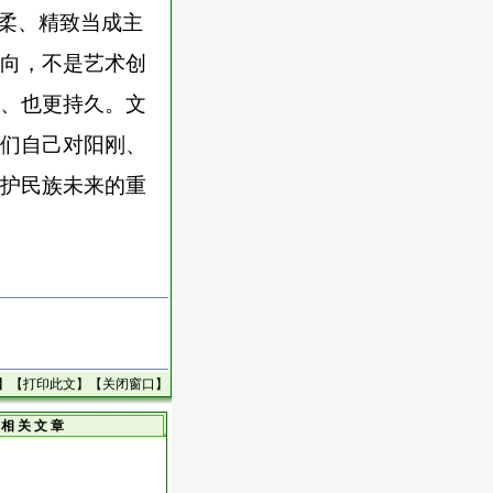
阴柔、精致当成主
向，不是艺术创
、也更持久。文
们自己对阳刚、
护民族未来的重
】【
打印此文
】【
关闭窗口
】
相 关 文 章