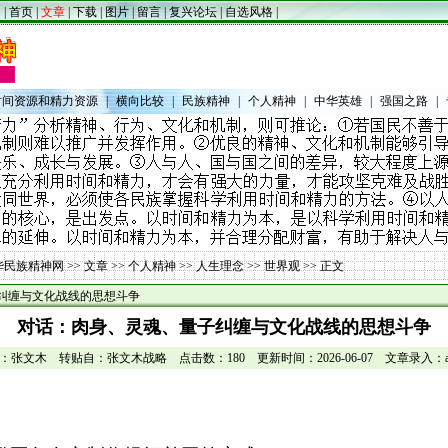
|
首页
|
文章
|
下载
|
图片
|
留言
|
复兴论坛
|
自选风格
|
时间资源和精力资源
|
横向比较
|
民族精神
|
个人精神
|
中华英雄
|
强国之路
|
华民族精神网
>>
文章
>>
个人精神
>>
人生理念
>>
世界观
>> 正文
纠缠与文化战线的思想斗争
对话：肉身、灵魂、量子纠缠与文化战线的思想斗争
：张文木 转贴自：张文木战略 点击数：180 更新时间：2026-06-07 文章录入：ad