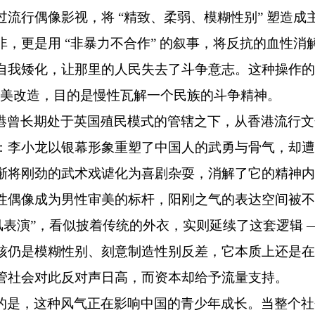
过流行偶像影视，将 “精致、柔弱、模糊性别” 塑造成
，更是用 “非暴力不合作” 的叙事，将反抗的血性消解
自我矮化，让那里的人民失去了斗争意志。这种操作的
审美改造，目的是慢性瓦解一个民族的斗争精神。
港曾长期处于英国殖民模式的管辖之下，从香港流行文
：李小龙以银幕形象重塑了中国人的武勇与骨气，却遭
渐将刚劲的武术戏谑化为喜剧杂耍，消解了它的精神内
性偶像成为男性审美的标杆，阳刚之气的表达空间被不
风表演”，看似披着传统的外衣，实则延续了这套逻辑 
核仍是模糊性别、刻意制造性别反差，它本质上还是在
管社会对此反对声日高，而资本却给予流量支持。
的是，这种风气正在影响中国的青少年成长。当整个社