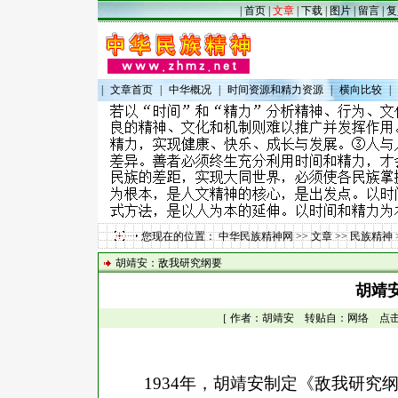
|
首页
|
文章
|
下载
|
图片
|
留言
|
复
|
文章首页
|
中华概况
|
时间资源和精力资源
|
横向比较
|
您现在的位置：
中华民族精神网
>>
文章
>>
民族精神
胡靖安：敌我研究纲要
胡靖
［ 作者：胡靖安 转贴自：网络 点击数：1
1934年，胡靖安制定《
敌我研究