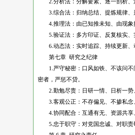
2.
分析法：分解要素、逐一剖析、
3.
综合法：归纳总结、提炼规律、
4.
推理法：由已知推未知、由现象
5.
验证法：多方印证、反复核实、
6.
动态法：实时追踪、持续更新、
第七章
研究之纪律
1.
严守秘密：口风如铁、不该问不
密者，严惩不贷。
2.
勤勉尽责：日研一情、日析一势
3.
客观公正：不存偏见、不掺私念
4.
协同配合：互通有无、资源共享
5.
忠于职守：对党国忠诚、对职责