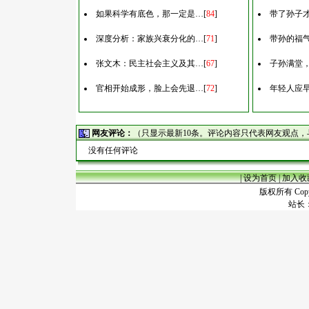
如果科学有底色，那一定是…
[
84
]
带了孙子
深度分析：家族兴衰分化的…
[
71
]
带孙的福
张文木：民主社会主义及其…
[
67
]
子孙满堂
官相开始成形，脸上会先退…
[
72
]
年轻人应
网友评论：
（只显示最新10条。评论内容只代表网友观点
没有任何评论
|
设为首页
|
加入收
版权所有 Copyr
站长：谢昭