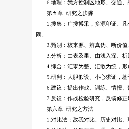
6.
地理：我方控制区地形、交通、
第五章
研究之步骤
1.
搜集：广搜博采，多源印证。凡
隅。
2.
甄别：核来源、辨真伪、断价值
3.
分析：由表及里、由浅入深、析
4.
综合：汇零为整、汇散为统，形
5.
研判：大胆假设、小心求证，基
6.
建议：提出作战、训练、情报、
7.
反馈：作战检验研究，反馈修正
第六章
研究之方法
1.
对比法：敌我对比、历史对比、