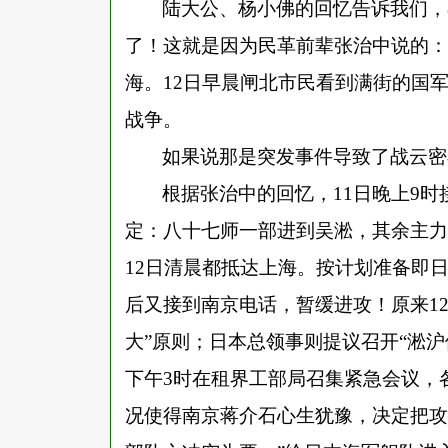
陆大公、杨小佛的回忆告诉我们，
了！这就是因为民革前辈张治中说的：
海。12日早晨闸北市民看到满街的国
战争。
如果说那是突发事件导致了战云密
根据张治中的回忆，
11日晚上9
定：八十七师一部进到吴淞，其余主力
12日清晨都抵达上海。按计划准备即
后又接到南京电话，暂缓进攻！原来1
大”原则；日本总领事则提议召开“淞
下午3时在租界工部局召集紧急会议，
况使得南京蒋介石心生犹豫，决定把攻