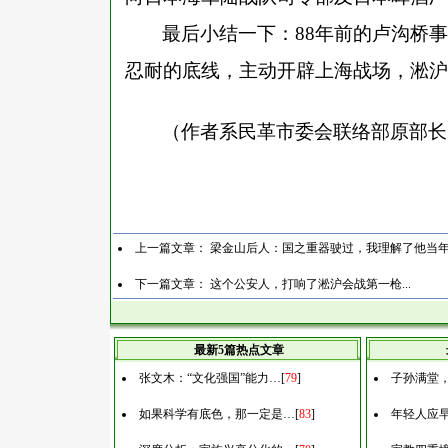
最后小结一下：
88年前的卢沟桥
忍耐的底线，主动开辟上海战场，淞沪
（作者系民革市委会联络部原部长
上一篇文章：
梁金山后人：国之重器驶过，我理解了他当
下一篇文章：
这个公安人，打响了淞沪会战第一枪...
最新5篇热点文章
张文木：“文化强国”能力…
[
79
]
子孙满堂
如果科学有底色，那一定是…
[
83
]
年轻人应