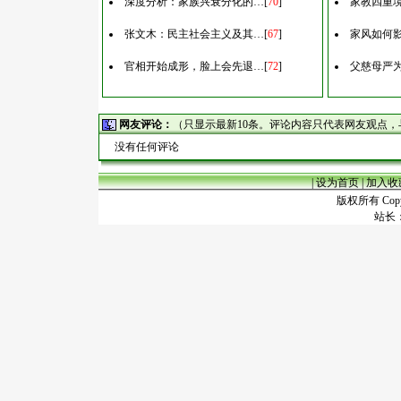
深度分析：家族兴衰分化的…
[
70
]
家教四重
张文木：民主社会主义及其…
[
67
]
家风如何
官相开始成形，脸上会先退…
[
72
]
父慈母严
网友评论：
（只显示最新10条。评论内容只代表网友观点
没有任何评论
|
设为首页
|
加入收
版权所有 Copyr
站长：谢昭