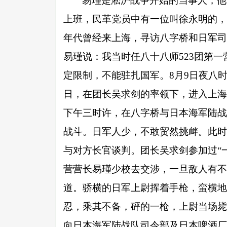
易瑾是淞沪战争开始的当事人，他
上班，民革党员中有一位叫徐永明的，
年代曾经来上海，寻访八字桥和日军司
易瑾说：我当时任八十八师523团第一
定限制，不能驻扎国军。8月9日夜八时
日，在团长吴求剑的率领下，进入上海
下午三时许，在八字桥与日本海军陆战
战斗。日军人少，不敢贸然挑衅。此时
与对方长官谈判。团长吴求剑参加过“
营营长易瑾少校去交涉，一旦敌人有不
道。骄横的日军上尉挥着手枪，蛮横地
忍，乘其不备，砰的一枪，上尉当场毙
向日本海军陆战队司令部及日本啤酒厂