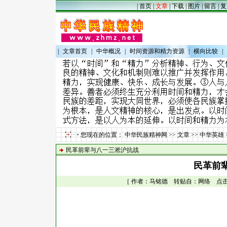
|
首页
|
文章
|
下载
|
图片
|
留言
|
复
|
文章首页
|
中华概况
|
时间资源和精力资源
|
横向比较
|
您现在的位置：
中华民族精神网
>>
文章
>>
中华英雄
民革前辈与八一三淞沪抗战
民革前
［ 作者：马铭德 转贴自：网络 点击数：1