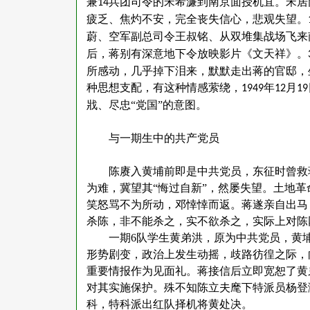
兼
兵团司令的宋希濂到南京面授机宜。宋居
14
疲乏、焦灼不安，完全丧失信心，悲观失望。
蔚、空军副总司令王叔铭、从双堆集战场飞来
后，蒋别有深意地下令放映影片《文天祥》。
所感动，几乎掉下泪来，默默走出蒋的官邸，
种思想支配，有这种情感萦绕，
年
月
1949
12
19
戕、尽忠“党国”的意图。
与一期生中的共产党员
陈赓入黄埔前即是中共党员，东征时曾救
为难，冀望其
“悔过自新”，然屡失望。土地
笑怒骂不为所动，邓悻悻而返。蒋遂亲自出马
杀陈，非不能杀之，实不欲杀之，实际上对陈
一期
6
队学生黄弟洪，原为中共党员，黄
形势剧变，政治上发生动摇，歧路彷徨之际，
重要情报作为见面礼。蒋接信后立即宽恕了黄
对其实施保护。殊不知陈立夫麾下特派员杨登
科，特科派出红队择机将黄处决。