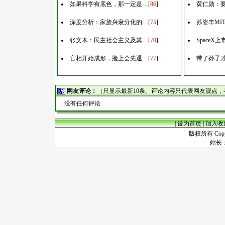
如果科学有底色，那一定是…
[
86
]
黄仁勋：
深度分析：家族兴衰分化的…
[
75
]
苏姿丰MI
张文木：民主社会主义及其…
[
70
]
Space
官相开始成形，脸上会先退…
[
77
]
带了孙子
网友评论：
（只显示最新10条。评论内容只代表网友观点
没有任何评论
|
设为首页
|
加入收
版权所有 Copyr
站长：谢昭