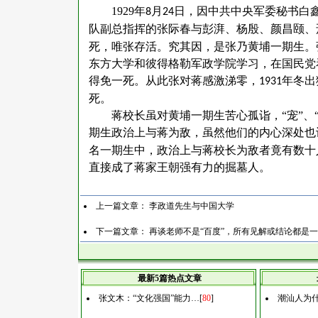
1929
年
月
日，因中共中央军委秘书白
8
24
队副总指挥的张际春与彭湃、杨殷、颜昌颐、
死，唯张存活。究其因，是张乃黄埔一期生。
东方大学和彼得格勒军政学院学习，在国民党
得免一死。从此张对蒋感激涕零，
年冬出
1931
死。
蒋校长虽对黄埔一期生苦心孤诣，
“宠”
期生政治上与蒋为敌，虽然他们的内心深处也
名一期生中，政治上与蒋校长为敌者竟有数十
直接成了蒋家王朝强有力的掘墓人。
上一篇文章：
李政道先生与中国大学
下一篇文章：
再谈老师不是“百度”，所有见解或结论都是
最新5篇热点文章
张文木：“文化强国”能力…
[
80
]
潮汕人为什