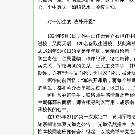
心。个中真味，如鸭凫水，冷暖自知。
对一期生的
“法外开恩”
1924
年
月
日，孙中山任命蒋介石担任中
5
3
进校，又两天后，
名备取生进校。从此蒋
120
从
年
月
日始至是年年底，蒋亲自给第一
1924
5
8
学生责任、仁民爱物、秩序纪律、牺牲精神、
兵关系、军校与党的关系、三民主义等等。其
期许，亦有“为主义而死，为国家而死，虽死犹
据徐向前回忆：
“军校开课后，蒋每个星
的学生，都和蒋介石单独见过面，谈过话……
蒋时常召询学生，联络师生感情兼及考察
生期择高枝而栖，师者须寻利器而用，胡宗南
蒋校长的心中。
在
1925
年
月的第一次东征中，黄埔军校
2
遂亲撰追悼蔡光举之公告：“光举浩然捐生，
惟本校同志应如何奋斗继起，以成光举未竟之