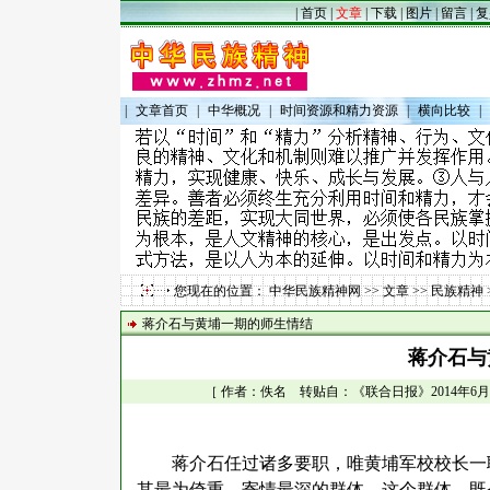
|
首页
|
文章
|
下载
|
图片
|
留言
|
复
|
文章首页
|
中华概况
|
时间资源和精力资源
|
横向比较
|
您现在的位置：
中华民族精神网
>>
文章
>>
民族精神
蒋介石与黄埔一期的师生情结
蒋介石与
［ 作者：佚名 转贴自：《联合日报》2014年6月21日
蒋介石任过诸多要职，唯黄埔军校校长一
其最为倚重、寄情最深的群体。这个群体，既