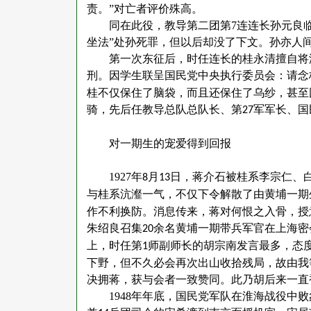
责。”对亡者评价殊高。
同在此役，教导第二团第
7
连连长孙元良
坐法”处孙死罪，但以后却没了下文。孙亦人间
第一次东征后，时任连长的桂永清擅自将
刑。因学生联呈国民党中央执行委员会：请念
桂不仅保住了脑袋，而且还保住了乌纱，甚至
骑，先后任教导总队总队长、第
军军长、国
27
对一期生的宠爱得到回报
1927
年
月
日，蒋介石被桂系李宗仁、
8
13
与桂系沆瀣一气，不仅下令解散了由黄埔一期
作不利换防。消息传来，蒋对何恨之入骨，授
朱绍良召集
余名黄埔一期带兵军官在上海密
20
上，时任第
师副师长的胡宗南发言最多，态
1
下野，但不久必会再次出山收拾残局，故由我
决拥蒋，获与会者一致赞同。此乃胡后来一直
1948
年年底，国民党军队在淮海战役中败