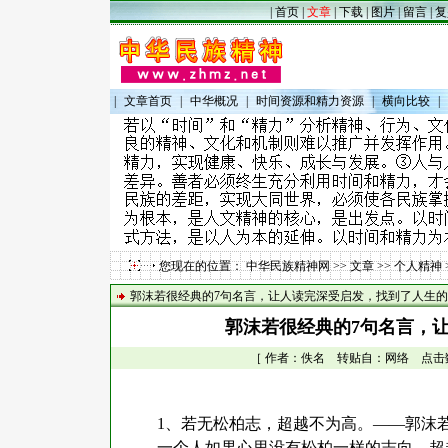
|
首页
|
文章
|
下载
|
图片
|
留言
|
复
|
文章首页
|
中华概况
|
时间资源和精力资源
|
横向比较
|
您现在的位置：
中华民族精神网
>>
文章
>>
个人精神
郭沫若很经典的7句名言，让人读完深受启发，找到了人生
郭沫若很经典的7句名言，
［ 作者：佚名 转贴自：网络 点击数：21
1
、若无松柏志，超越不为高。——郭沫
一个人如果心里没有松柏一样的志向，超