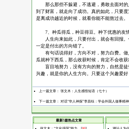
那么那些不躲避，不逃避，勇敢去面对的
到了财富，就走向了成功。真的如此，只要度
是离成功越近的时候，就看你能不能熬过去。
7
、种瓜得瓜，种豆得豆。种下优惠的友
人生向来如此，只要付出，就会有回报。
一定是付出的方向错了。
有句话说得好，方向不对，努力白费。做
瓜就种下西瓜，那么收获时候，肯定不会收获
盲目地努力，没有方向的努力，自然是徒
兴趣，就是你的人生方向。只要这个兴趣爱好
上一篇文章：
张文木：人生感悟短语（七十）
下一篇文章：
对话“华人神探”李昌钰：学会外国人做事精
最新5篇热点文章
张文木：“文化强国”能力…
[
80
]
潮汕人为什