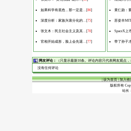
如果科学有底色，那一定是…
[
86
]
黄仁勋：
深度分析：家族兴衰分化的…
[
75
]
苏姿丰MI
张文木：民主社会主义及其…
[
70
]
Space
官相开始成形，脸上会先退…
[
77
]
带了孙子
网友评论：
（只显示最新10条。评论内容只代表网友观点
没有任何评论
|
设为首页
|
加入收
版权所有 Copyr
站长：谢昭