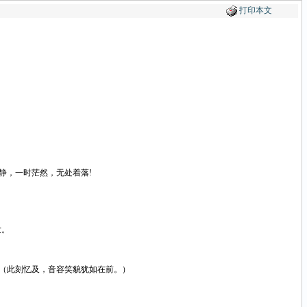
打印本文
静，一时茫然，无处着落
!
发。
（此刻忆及，音容笑貌犹如在前。）