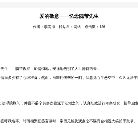
爱的敬意——忆念隗芾先生
作者：李闻海 转贴自：网络 点击数：156
老先生
——隗芾教授，却悄悄地，安祥地告别了人世骑鹤西去…
病情而多少有了心理准备，然而，当噩耗传来的一刻，我忽觉心半悬空中，久久无法平
院
·淡浮院顾问，并且不辞辛劳多次往返于汕潮之间，认真细致进行考察研究，指导启
样直呼我名字。时而相聚把盏言谈时，常因见解及观点之不谋而合相视大笑拍手鼓掌。