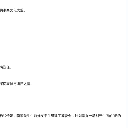
的潮商文化大观。
为己任。
深切哀悼与缅怀之情。
构和传媒，隗芾先生生前好友学生组建了筹委会，计划举办一场别开生面的
“爱的