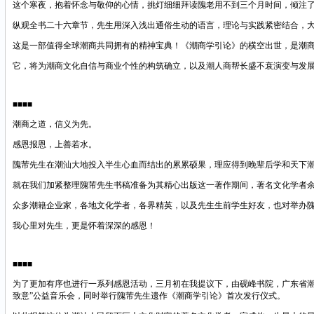
这个寒夜，抱着怀念与敬仰的心情，挑灯细细拜读隗老用不到三个月时间，倾注
纵观全书二十六章节，先生用深入浅出通俗生动的语言，理论与实践紧密结合，
这是一部值得全球潮商共同拥有的精神宝典！《潮商学引论》的横空出世，是潮
它，将为潮商文化自信与商业个性的构筑确立，以及潮人商帮长盛不衰演变与发
■■■■
潮商之道，信义为先。
感恩报恩，上善若水。
隗芾先生在潮汕大地投入半生心血而结出的累累硕果，理应得到晚辈后学和天下
就在我们加紧整理隗芾先生书稿准备为其精心出版这一著作期间，著名文化学者
众多潮籍企业家，各地文化学者，各界精英，以及先生生前学生好友，也对举办
我心里对先生，更是怀着深深的感恩！
■■■■
为了更加有序也进行一系列感恩活动，三月初在我提议下，由砚峰书院，广东省
致意”公益音乐会，同时举行隗芾先生遗作《潮商学引论》首次发行仪式。