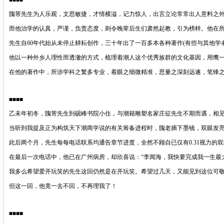
■■■■
隗芾先生为人乐观，文思敏捷，才情横溢，记力惊人，出言立论常常出人意料之
而他治学的认真，严谨，负责态度，则令晚辈后生们肃然起教，引为榜样。他在
先生自
60年代始从未停止耕耘创作，三十年出了一百多本各种著作(有些与其他
他以一种外乡人理性而透澈的方式，梳理着潮人这个优秀族群的文化基因，用鹰
在他的著作中，所涉学科之繁多专业，着眼之细微精准，思量之深刻远遂，笔锋
■■■■
乙未年初冬，隗芾先生到砚峰书院小住，与潮籍雕塑名家庄征先生不期而遇，相
当听到我提及正为构筑天下潮商学说的有关筹备进程时，隗老摘下墨镜，双眼发
此后两个月，先生每每电话联系均通告章节进度，全然不顾自已仅有
0.31视力
在最后一次电话中，他已在广州病房，却欣喜说：
“李闻海，我快要完成我一生最
我多么希望爱开玩笑的先生这回仍然是在开玩笑。希望过几天，又能见到这位可
但这一回，他竟一去不回，不再理我了！
■■■■