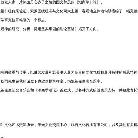
了他老人家一片热血丹心赤子之情的图文并茂的《潮商学引论》。
大量引经典采佐证，紧紧围绕经济与文化两大主题，客观地立体地勾勒描绘了一幅完整
商学研究拉开帷幕的一个标志。
展规律的研究、分析，奠定坚实牢固的理论基础并拓开了方向。
潮商的敬重与传承，以继续发展和彰显潮人最为高贵的文化气质和最具特性的感恩精神
余秋雨先生在我的诚邀下也欣然提笔挥毫，为隗芾先生书名题字。
隗芾先生纪念音乐会和《潮商学引论》首发式，以各种方式纷纷表示支持，并藉此寄托
潮汕文化艺术交流协会，阳光文化交流中心，非石文化传播有限公司，以及其他有关机