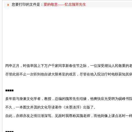
您要打印的文件是：
爱的敬意——忆念隗芾先生
丙申正月，时值举国上下万户千家同享新春佳节之际，一位深受潮汕人民敬重的
尽管此前不止一次听到他自谑大限将至的戏言，尽管在他入院治疗时电联获知其
■■■■
多年前与身兼文化学者，教授，总编的隗芾先生结缘，他爽快应允受聘为砚峰书
不久，一本图文并茂的文化导读著作《水墨淡浮》出版了。
自此，亦师亦友之情日渐深笃。见面时我尊称其
隗老师，而他则像上课点名时一