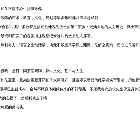
外却又不得不心生折服敬佩。
所涉猎的艺术，教育，文化，规划等诸多领域都取得卓越成就。
学者合作)，其中多数都是描述被他视为故土的第二家乡：潮汕大地的人文历史，风土环
一般锐利而宽广的视觉捕捉观察记录这片热土上动人篇章。
之犀利有力，语言之生动活泼，均无不尽显其学识之渊博，见解之真灼，用心之良苦和
见恨晚，是日一同烹茶闲聊，探讨文化、艺术与人生。
亮如见至宝，竟如孩童般开怀拍手大声叫好，且当即表示要为此学说筑写引论，用他原
的双眼早已血丝满布，全然不顾身体频频传来的不祥预兆，不顾我每次恳求先生保重身体
大的心愿了，然后我就走了哦……”
敬可爱的帅老头。