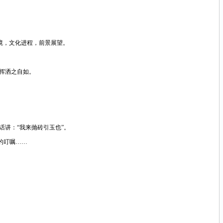
境，文化进程，前景展望。
挥洒之自如。
话讲：
“我来抛砖引玉也”。
的叮嘱……