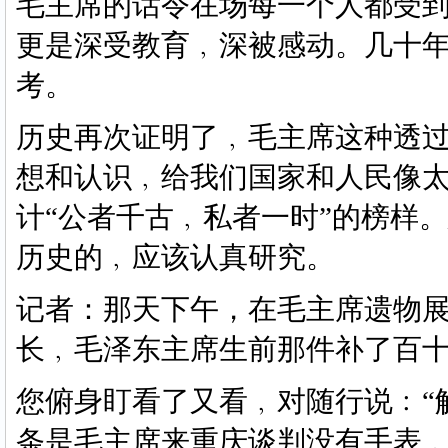
毛主席的话令在场每一个人都受
更是深受教育﹐深被感动。几十
考。
历史再次证明了﹐毛主席这种透
想和认识﹐给我们国家和人民像
计
“公者千古﹐私者一时”的榜样
历史的﹐应该认真研究。
记者：那天下午，在毛主席遗物
长﹐毛泽东主席生前那件补了百
您俯身盯看了又看﹐对随行说﹕
条是毛主席来重庆谈判没有手表