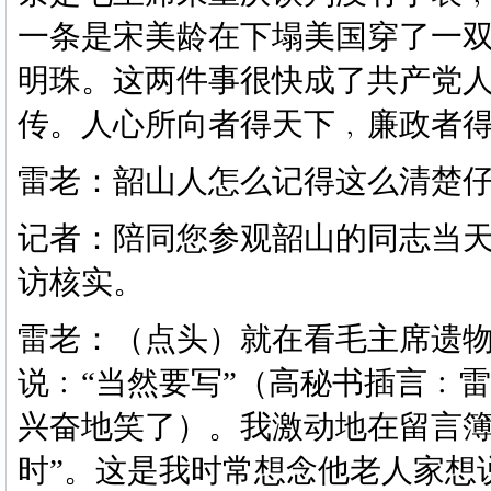
一条是宋美龄在下塌美国穿了一
明珠。这两件事很快成了共产党
传。人心所向者得天下﹐廉政者得
雷老：韶山人怎么记得这么清楚
记者：陪同您参观韶山的同志当
访核实。
雷老：（点头）就在看毛主席遗
说﹕
“当然要写”（高秘书插言﹕
兴奋地笑了）。我激动地在留言簿
时”。这是我时常想念他老人家想