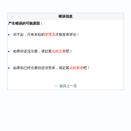
错误信息
产生错误的可能原因：
对不起，只有本站的
管理员
才能发表评论！
如果你还没注册，请赶紧
点此注册
吧！
如果你已经注册但还没登录，请赶紧
点此登录
吧！
<< 返回上一页